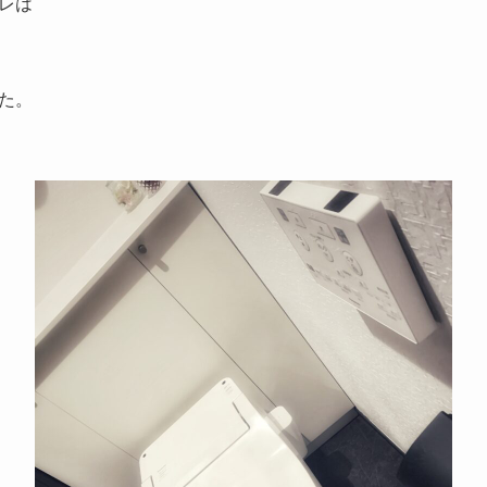
レは
た。