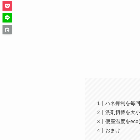
ハネ抑制を毎
洗剤切替を大
便座温度をeco(
おまけ