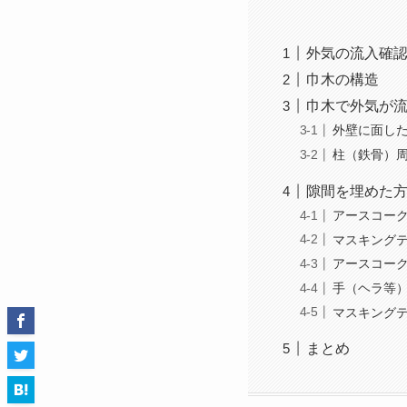
外気の流入確
巾木の構造
巾木で外気が
外壁に面し
柱（鉄骨）
隙間を埋めた
アースコー
マスキング
アースコー
手（ヘラ等
マスキング
まとめ