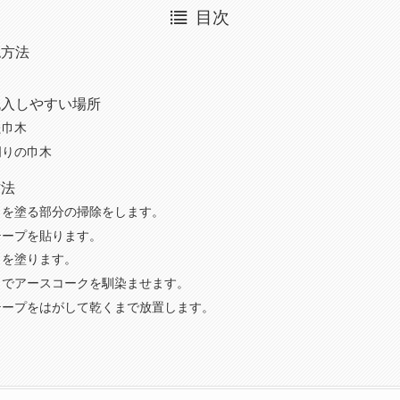
目次
認方法
流入しやすい場所
た巾木
周りの巾木
方法
クを塗る部分の掃除をします。
テープを貼ります。
クを塗ります。
）でアースコークを馴染ませます。
テープをはがして乾くまで放置します。