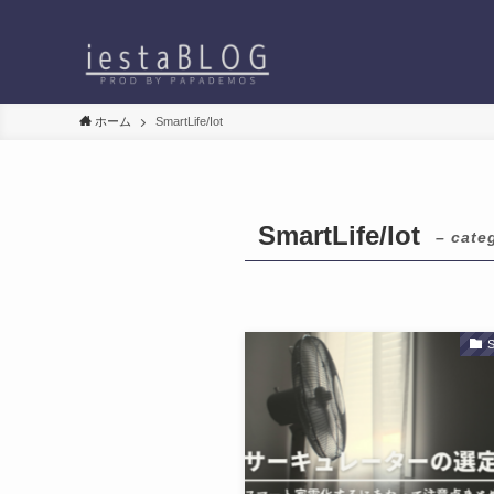
ホーム
SmartLife/Iot
SmartLife/Iot
– cate
S