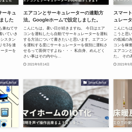
サーキュ
エアコンとサーキュレーターの連動方
スマー
ました
法。Googleホームで設定しました。
ュレー
も兼ねてサ
こんにちは。暑い日が続きますね。 今日はエア
こんにち
書いていき
コンを運転したら自動でサーキュレーターを運転
こうと思い
アシスタン
する方法について書きたいと思います。エアコン
の低減の為
リモ3を連
を運転する度にサーキュレーターを個別に運転さ
コンを稼
レーターを
せるって面倒ですよね・・・ 私自身、めんどく
エアコン
さい事はその内やら...
た。 その為
2021年9月14日
2021年9
martLife/Iot
SmartLife/Iot