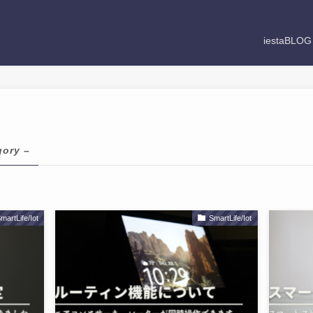
iestaBLO
gory –
martLife/Iot
SmartLife/Iot