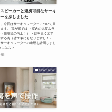
トスピーカーと連携可能なサーキ
ターを探しました
は。今回はサーキュレーターについて書
ます。 我が家では ・室内の温度ムラ
（住環境の向上！） ・効率良くエア
働する為（省エネにもなりますし！）
とサーキュレーターの連動を計画しまし
にはスマ...
月4日
SmartLife/Iot